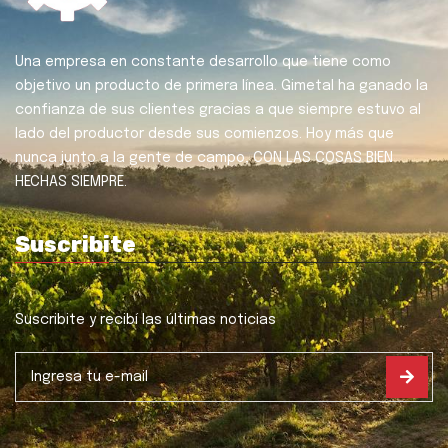
Una empresa en constante desarrollo que tiene como
objetivo un producto de primera línea. Gimetal ha ganado la
confianza de sus clientes gracias a que siempre estuvo al
lado del productor desde sus comienzos. Hoy más que
nunca junto a la gente de campo, CON LAS COSAS BIEN
HECHAS SIEMPRE.
Suscribite
Suscribite y recibí las últimas noticias