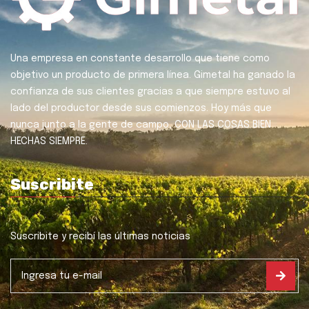
Una empresa en constante desarrollo que tiene como
objetivo un producto de primera línea. Gimetal ha ganado la
confianza de sus clientes gracias a que siempre estuvo al
lado del productor desde sus comienzos. Hoy más que
nunca junto a la gente de campo, CON LAS COSAS BIEN
HECHAS SIEMPRE.
Suscribite
Suscribite y recibí las últimas noticias