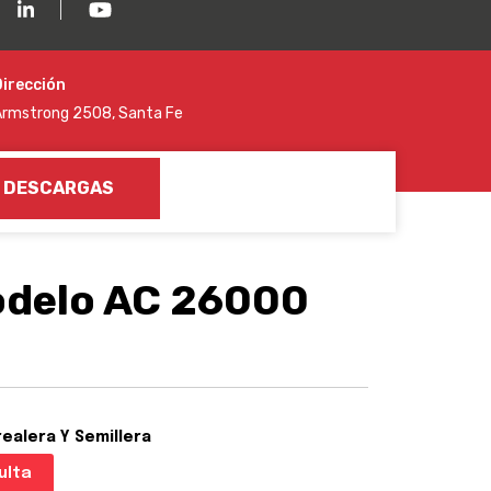
Dirección
Armstrong 2508, Santa Fe
DESCARGAS
odelo AC 26000
realera Y Semillera
ulta