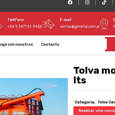
Teléfono
E-mail
+54 9 3471 51-9436
ventas@gimetal.com.ar
bajá con nosotros
Contacto
Tolva m
lts
Categoría
Tolva Ce
Realizar una cons